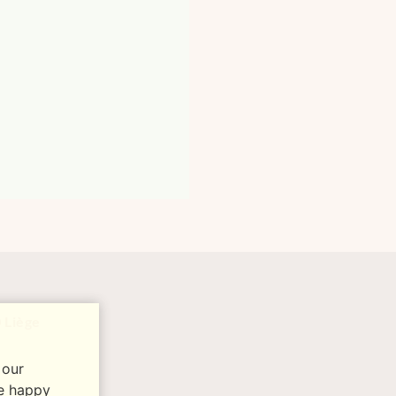
 Liège
 our
re happy