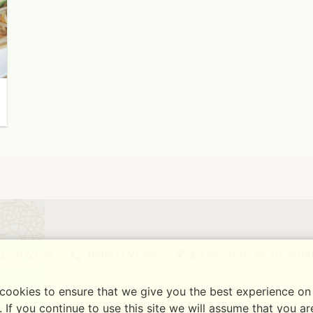
2/50 62 56
0489/760 706
En Féronstrée 10, 4000
Nous sommes ouvert tous les jours
cookies to ensure that we give you the best experience on
de 11:30 à 15:00 et de 17:30 à 23:00
. If you continue to use this site we will assume that you a